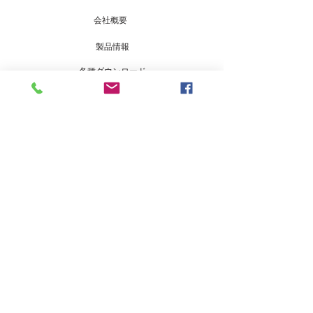
会社概要
製品情報
各種ダウンロード
専用遠隔監視サイト
脆弱性開示ポリシー
保証申請書の登録
製品のご購入に関するお問い合わせ
製品の施工およびサービス等に関する
お問い合わせ
工事販売店・取り扱いのお問い合わせ