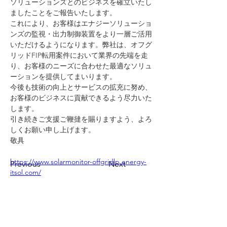
ソリューションズとのビジネスを確立いたし
ましたことをご報告いたします。
これにより、お客様はエナジーソリューショ
ンズの監視・出力制御装置をより一層ご活用
いただけるようになります。弊社は、オフグ
リッドFIP転用案件において業界の先端を走
り、お客様のニーズに合わせた最適なソリュ
ーションを提供してまいります。
今後も技術の向上とサービスの拡充に努め、
お客様のビジネスに貢献できるよう尽力いた
します。
引き続きご支援ご鞭撻を賜りますよう、よろ
しくお願い申し上げます。
敬具
https://www.solarmonitor-offgridlp.energy-
Previous
Next
itsol.com/