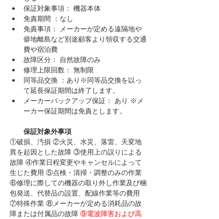
保証対象事項： 機器本体 
免責期間 ：なし 
免責事項： メーカーが定める遠隔地や
僻地離島など別途顧客より領収する交通
費や宿泊費 
故障区分： 自然故障のみ 
修理上限回数： 無制限 
同等品交換 ：あり※同等品交換を以っ
て延長保証期間は終了します。
メーカーバックアップ保証： あり ※メ
ーカー保証期間は免責とします。
　　保証対象外事項
①破損、汚損 ②火災、水災、落雷、天変地
異を起因とした故障 ③使用上の誤りによる
故障 ④作業日程変更やキャンセルによって
生じた費用 ⑤点検・清掃・調整のみの作業 
⑥修理に際しての機器の取り外し作業及び梱
包発送、代替品の設置、配線作業等の費用 
⑦特殊作業 ⑧メーカーが定める消耗品の故
障または付属品の故障 
⑨電波障害および高