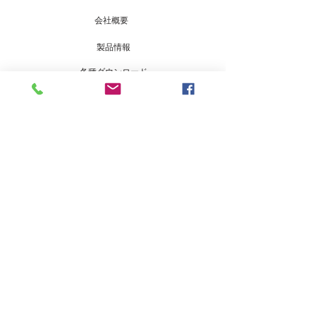
会社概要
製品情報
各種ダウンロード
専用遠隔監視サイト
脆弱性開示ポリシー
保証申請書の登録
製品のご購入に関するお問い合わせ
製品の施工およびサービス等に関する
お問い合わせ
工事販売店・取り扱いのお問い合わせ